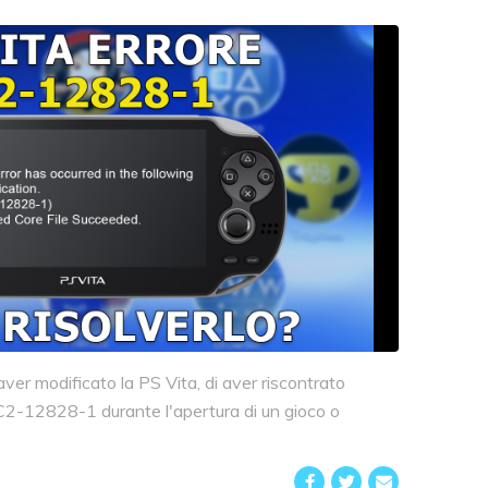
ver modificato la PS Vita, di aver riscontrato
 C2-12828-1 durante l'apertura di un gioco o