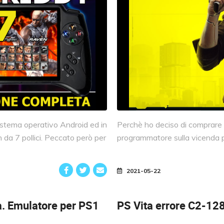
istema operativo Android ed in
Perchè ho deciso di comprare qu
a 7 pollici. Peccato però per
programmatore sulla vicenda pi
2021-05-22
a.
Emulatore per PS1
PS Vita errore C2-12