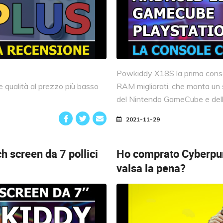
Powkiddy X18S la prima cons
 qualità al prezzo più basso
RAM migliorati, che monta un s
del Nintendo GameCube e dell
2021-11-29
h screen da 7 pollici
Ho comprato Cyberpu
valsa la pena?