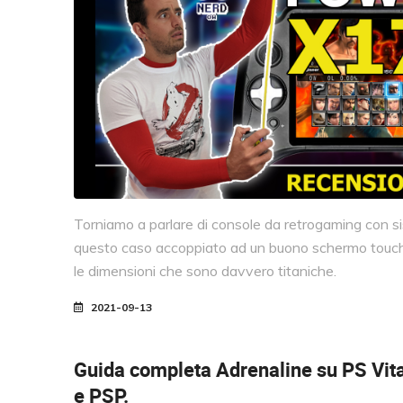
Torniamo a parlare di console da retrogaming con s
questo caso accoppiato ad un buono schermo touch d
le dimensioni che sono davvero titaniche.
2021-09-13
Guida completa Adrenaline su PS Vit
e PSP.