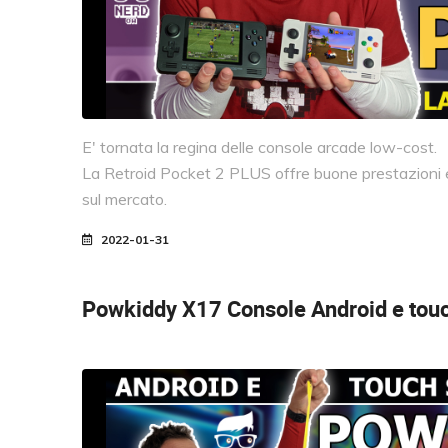
E' tornata la regina delle console arcade low-cost.
La Retroid Pocket 2 PLUS offre buone prestazioni e
sul mercato.
2022-01-31
Powkiddy X17
Console Android e touc