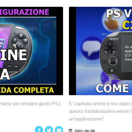
naline per emulare giochi PS1
E' capitato anche a voi, dopo a
questo fastidiosissimo errore
un'applicazione?
2021-04-08