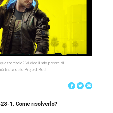
esto titolo? Vi dico il mio parere di
ù triste della Projekt Red.
828-1.
Come risolverlo?