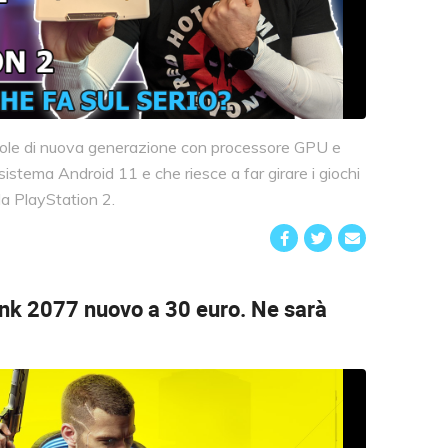
ole di nuova generazione con processore GPU e
istema Android 11 e che riesce a far girare i giochi
a PlayStation 2.
nk 2077 nuovo a 30 euro.
Ne sarà