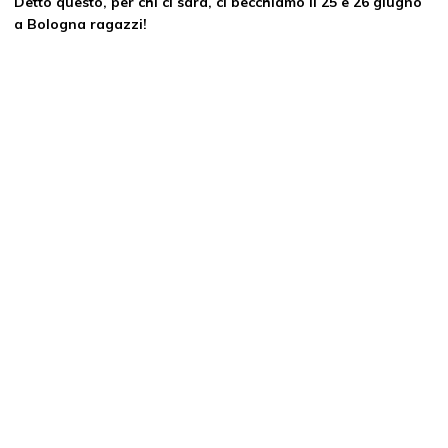
Detto questo, per chi ci sarà, ci becchiamo il 25 e 26 giugno
a Bologna ragazzi!