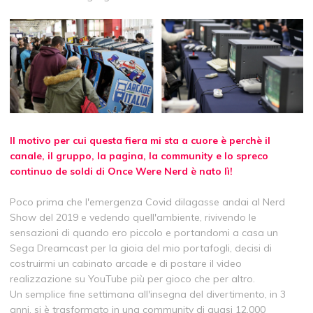
Il motivo per cui questa fiera mi sta a cuore è perchè il
canale, il gruppo, la pagina, la community e lo spreco
continuo de soldi di Once Were Nerd è nato lì!
Poco prima che l'emergenza Covid dilagasse andai al Nerd
Show del 2019 e vedendo quell'ambiente, rivivendo le
sensazioni di quando ero piccolo e portandomi a casa un
Sega Dreamcast per la gioia del mio portafogli, decisi di
costruirmi un cabinato arcade e di postare il video
realizzazione su YouTube più per gioco che per altro.
Un semplice fine settimana all'insegna del divertimento, in 3
anni, si è trasformato in una community di quasi 12.000