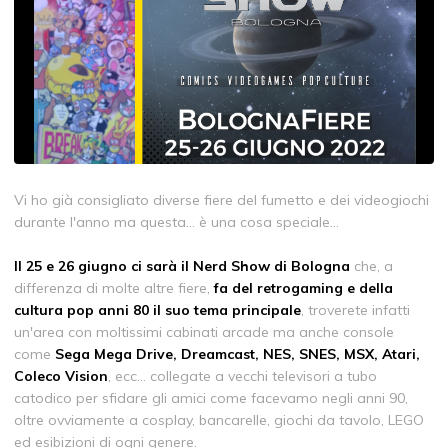
Vi ho già consigliato diverse fiere del fumetto e dei videogiochi
durante l'anno ma questa... è una cosa speciale...
Il 25 e 26 giugno ci sarà il Nerd Show di Bologna
che, a
differenza di molte altre fiere,
fa del retrogaming e della
cultura pop anni 80 il suo tema principale
, troverete infatti
un'area con moltissimi cabinati arcade ma anche console
come
Sega Mega Drive, Dreamcast, NES, SNES, MSX, Atari,
Coleco Vision
, ecc... collegate a vecchi televisori a tubo
catodico per sfidare gli amici come facevamo negli anni 90,
oltre ovviamente a cosplay, bancarelle, giochi da tavolo, LEGO
ed esibizioni di ogni genere.