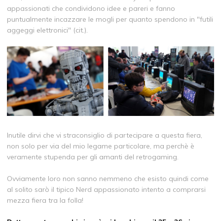
appassionati che condividono idee e pareri e fanno
puntualmente incazzare le mogli per quanto spendono in "futili
aggeggi elettronici" (cit.).
Inutile dirvi che vi straconsiglio di partecipare a questa fiera,
non solo per via del mio legame particolare, ma perchè è
veramente stupenda per gli amanti del retrogaming.
Ovviamente loro non sanno nemmeno che esisto quindi come
al solito sarò il tipico Nerd appassionato intento a comprarsi
mezza fiera tra la folla!