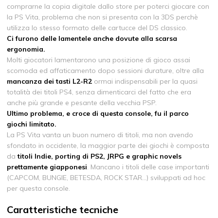
comprarne la copia digitale dallo store per poterci giocare con
la PS Vita, problema che non si presenta con la 3DS perchè
utilizza lo stesso formato delle cartucce del DS classico.
Ci furono delle lamentele anche dovute alla scarsa
ergonomia.
Molti giocatori lamentarono una posizione di gioco assai
scomoda ed affaticamento dopo sessioni durature, oltre alla
mancanza dei tasti L2-R2
ormai indispensabili per la quasi
totalità dei titoli PS4, senza dimenticarci del fatto che era
anche più grande e pesante della vecchia PSP.
Ultimo problema, e croce di questa console, fu il parco
giochi limitato.
La PS Vita vanta un buon numero di titoli, ma non avendo
sfondato in occidente, la maggior parte dei giochi è composta
da
titoli Indie, porting di PS2, JRPG e graphic novels
prettamente giapponesi
. Mancano i titoli delle case importanti
(CAPCOM, BUNGIE, BETESDA, ROCK STAR...) sviluppati ad hoc
per questa console.
Caratteristiche tecniche