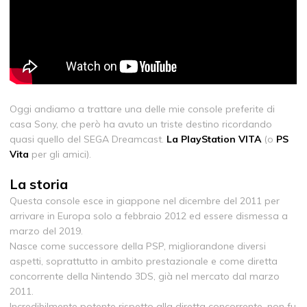
Oggi andiamo a trattare una delle mie console preferite di
casa Sony, che però ha avuto un triste destino ricordando
quasi quello del SEGA Dreamcast.
La PlayStation VITA
(o
PS
Vita
per gli amici).
La storia
Questa console esce in giappone nel dicembre del 2011 per
arrivare in Europa solo a febbraio 2012 ed essere dismessa a
marzo del 2019.
Nasce come successore della PSP, migliorandone diversi
aspetti, soprattutto in ambito prestazionale e come diretta
concorrente della Nintendo 3DS, già nel mercato dal marzo
2011.
Incredibilmente potente rispetto alla diretta concorrente, non fu