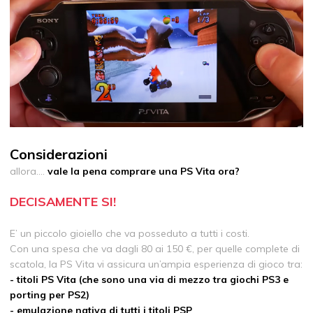
Considerazioni
allora….
vale la pena comprare una PS Vita ora?
DECISAMENTE SI!
E’ un piccolo gioiello che va posseduto a tutti i costi.
Con una spesa che va dagli 80 ai 150 €, per quelle complete di
scatola, la PS Vita vi assicura un’ampia esperienza di gioco tra:
- titoli PS Vita (che sono una via di mezzo tra giochi PS3 e
porting per PS2)
- emulazione nativa di tutti i titoli PSP