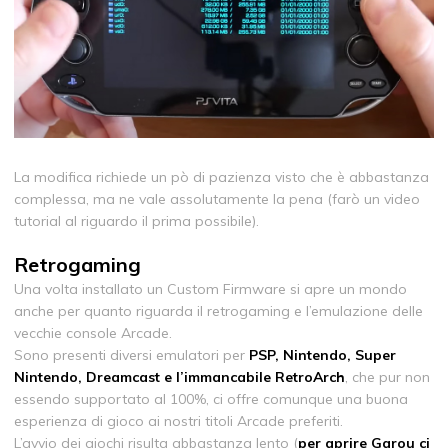
La modifica richiede un pò di pazienza visto che è abbastanza
complessa, ma ne vale assolutamente la pena (farò un video
tutorial al riguardo il prima possibile).
Retrogaming
Una volta installato un Custom Firmware si apre un mondo
anche per quanto riguarda il retrogaming e l’emulazione delle
vecchie console Arcade.
Sono presenti diversi emulatori per
PSP, Nintendo, Super
Nintendo, Dreamcast e l’immancabile RetroArch
, che pur non
essendo supportato al 100%, ci offre comunque una buona
esperienza di gioco ai nostri titoli Arcade preferiti.
L’avvio dei giochi risulta abbastanza lento (
per aprire Garou ci