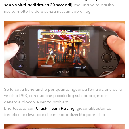
sono voluti addirittura 30 secondi
), ma una volta partito
risulta molto fluido e senza nessun tipo di lag.
Se la cava bene anche per quanto riguarda l’emulazione della
vecchia PSX, con qualche piccolo lag sul sonoro, ma in
generale giocabile senza problemi.
L’ho testata con
Crash Team Racing
, gioco abbastanza
frenetico, e devo dire che mi sono divertito parecchio.