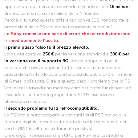
apprezzata dal mercato, arrivando a vendere solo
16 milioni
di unità contro i circa 76 milioni della Nintendo.
Perchè ci fu tutta questa differenza con la 3DS nonostante le
prestazioni della PS vita erano nettamente superiori?
La Sony commise una serie di errori che ne condizionarono
irrimediabilmente l’uscita.
Il primo passo falso fu il prezzo elevato.
La ps vita costava
250 €
per la versione standard e
300 € per
la versione con il supporto 3G
, prezzi troppo alti per il
mercato che aveva appena fatto scendere ulteriormente i
prezzi della Nintendo 3DS portandola da 260 a 170 € in meno
di 6 mesi dall’uscita. Oltre a questo c’era il problema che la PS
Vita necessitava di una memory card per poter funzionare, ed
essendo di un formato proprietario SONY, risultavano
abbastanza costose.
Il secondo problema fu la retrocompatibilità.
La PS Vita è retrocompatibile con tutti i titoli PSP ma solo in
formato digitale, avendo introdotto le cartucce al posto dei
vecchi UMD (scelta assolutamente positiva).
Chi era già in possesso di un UMD per PSP era costretto a