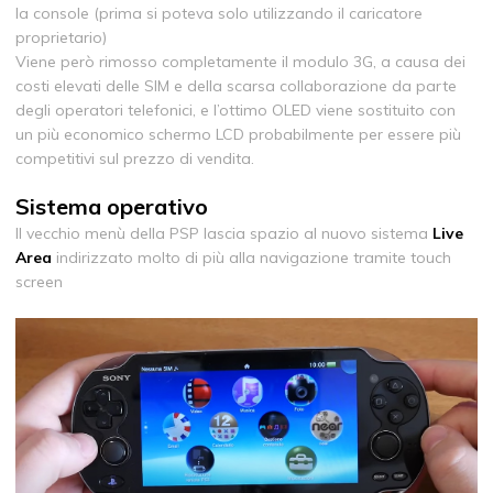
la console (prima si poteva solo utilizzando il caricatore
proprietario)
Viene però rimosso completamente il modulo 3G, a causa dei
costi elevati delle SIM e della scarsa collaborazione da parte
degli operatori telefonici, e l’ottimo OLED viene sostituito con
un più economico schermo LCD probabilmente per essere più
competitivi sul prezzo di vendita.
Sistema operativo
Il vecchio menù della PSP lascia spazio al nuovo sistema
Live
Area
indirizzato molto di più alla navigazione tramite touch
screen