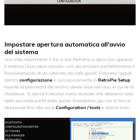
Impostare apertura automatica all'avvio
del sistema
Uno step importante è far si che RetroPie si apra non appena
il sistema Linux viene avviato, così da simulare perfettamente il
funzionamento di un cabinato da sala giochi. Entriamo quindi
dentro
configurazione
e successivamente in
RetroPie Setup
.
Inserite la password del vostro utente linux nel caso in cui ve la
chiedesse. Si aprirà il vecchio menù testuale che abbiamo visto
nella seconda parte della guida. Scendiamo giù con le frecce
direzionali fino alla voce
Configuration / tools
e diamo invio.