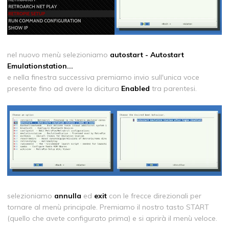
nel nuovo menù selezioniamo
autostart - Autostart
Emulationstation...
e nella finestra successiva premiamo invio sull'unica voce
presente fino ad avere la dicitura
Enabled
tra parentesi.
selezioniamo
annulla
ed
exit
con le frecce direzionali per
tornare al menù principale. Premiamo il nostro tasto START
(quello che avete configurato prima) e si aprirà il menù veloce.