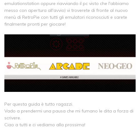
emulationstation oppure riavviando il pc visto che l'abbiamo
messo con apertura all'avvio) vi troverete di fronte al nuovo
menù di RetroPie con tutti gli emulatori riconosciuti e sarete
finalmente pronti per giocare!
Per questa guida è tutto ragazzi.
Vado a prendermi una pausa che mi fumano le dita a forza di
scrivere.
Ciao a tutti e ci vediamo alla prossima!