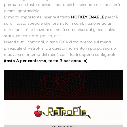
premuto un tasto qualsiasi per qualche secondo e lui passerà
avanti ignorandolo.
E' molto importante inserire il tasto
HOTKEY ENABLE
perchè
sarà il tasto speciale che, premuto in combinazione ad un
altro, lancerà le funzioni di menù come esci dal gioco, salva
stato, carica stato, pausa, ecc...
Inseriti tutti i comandi, diamo OK e ci troveremo sul menà
principale di RetroPie. Da questo momento in poi possiamo
muoverci all'interno del menù con i tasti appena configurati
(tasto A per conferma, tasto B per annulla)