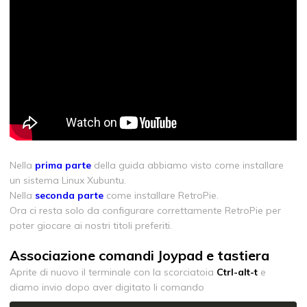
Nella
prima parte
della guida abbiamo visto come installare
un sistema Linux Xubuntu.
Nella
seconda parte
come installare RetroPie.
Ora ci resta solo da configurare correttamente RetroPie per
poter giocare ai nostri titoli preferiti.
Associazione comandi Joypad e tastiera
Aprite di nuovo il terminale con la scorciatoia
Ctrl-alt-t
e
diamo invio dopo aver digitato li comando