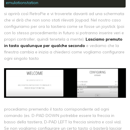
emulationstation
si aprirà così RetroPie e vi troverete davanti ad una schermata
che vi dirà che non sono stati rilevati Joypad. Nel nostro caso
configuriamo per ora la tastiera come se fosse un joystick (poi
con lo stesso procedimento in futuro si potranno inserire veri e
propri controller, quindi tenetela a mente).
Lasciamo premuto
in tasto qualunque per qualche secondo
e vediamo che la
finestra cambia e inizia a chiederci come vogliamo configurare
ogni singolo tasto
binocolo
red dot sight
procediamo premendo il tasto corrispondente ad ogni
comando (es. D-PAD DOWN potrebbe essere la freccia in
basso della tastiera, D-PAD LEFT la freccia sinistra e così via).
Se non vogliamo configurare un certo tasto ci basterà lasciar